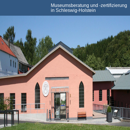
Skip
Museumsberatung und -zertifizierung
to
in Schleswig-Holstein
main
content