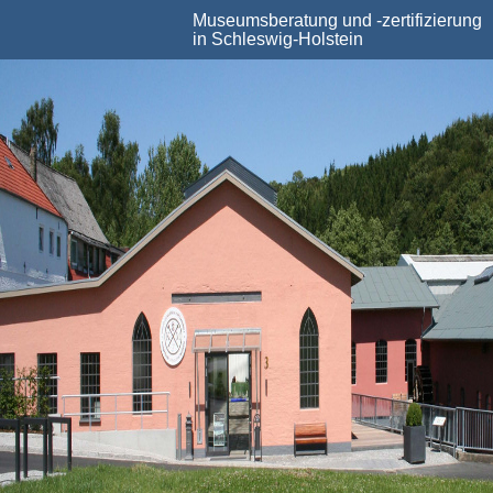
Skip
Museumsberatung und -zertifizierung
to
in Schleswig-Holstein
main
content